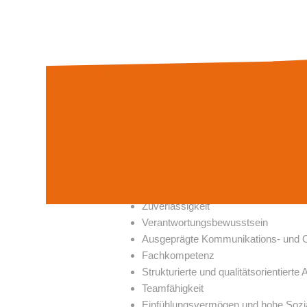
Beatmungspflege
Sekretmanagement
Wundversorgung
Teambesprechungen
Teilnahme am Fortbildungsprogram
Individuelle Tages- und Freizeitgesta
Qualifikationen / Anforderungen
Examen als Altenpflegehelfer (m/w/d
Qualifizierung durch einen Pflegebas
einschlägige Berufserfahrung in der v
Zuverlässigkeit
Verantwortungsbewusstsein
Ausgeprägte Kommunikations- und O
Fachkompetenz
Strukturierte und qualitätsorientierte
Teamfähigkeit
Einfühlungsvermögen und hohe Soz