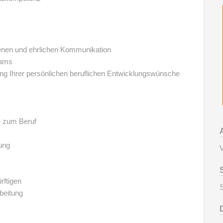
ffenen und ehrlichen Kommunikation
eams
ng Ihrer persönlichen beruflichen Entwicklungswünsche
e zum Beruf
ung
V
rftigen
S
beitung