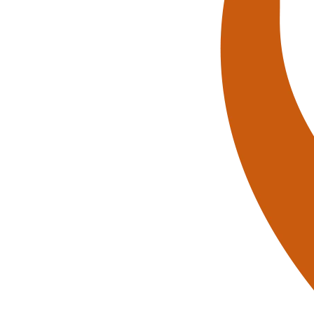
d jederzeit über Verstärkung in unserem Team!
außerklinischen Intensivpflege haben
nd
rungen!
t im Team können
Sie
jederzeit bei uns als Pflegekraft
nagement