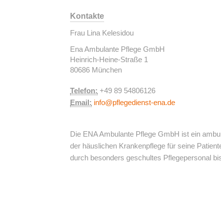
Kontakte
Frau Lina Kelesidou
Ena Ambulante Pflege GmbH
Heinrich-Heine-Straße 1
80686 München
Telefon:
+49 89 54806126
Email:
info@pflegedienst-ena.de
Die ENA Ambulante Pflege GmbH ist ein ambu
der häuslichen Krankenpflege für seine Patient
Leistungen
Jobs
Über Uns
Kontakt
durch besonders geschultes Pflegepersonal bis
ENA Pflegedienst
Leistung