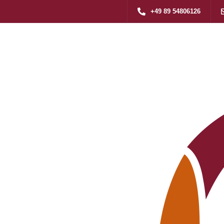
+49 89 54806126
geassistent (m/w/d)
>
Pflegeassistent (m/w/d) für Pflegedienst in 81369 Thalkirchen-Obersendling
assistent (m/w/d)