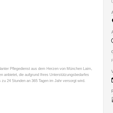
U
F
lanter Pflegedienst aus dem Herzen von München Laim,
en anbietet, die aufgrund Ihres Unterstützungsbedarfes
 zu 24 Stunden an 365 Tagen im Jahr versorgt wird.
en
Pflegeexperten aus Münch