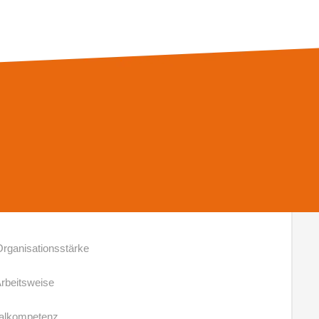
m
ltung mit dem Patienten
) oder Gesundheits- und Pflegeassistent (m/w/d)
iskurs
ollstationären Pflege
rganisationsstärke
 Arbeitsweise
ialkompetenz