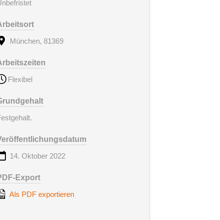
nbefristet
Arbeitsort
München, 81369
Arbeitszeiten
Flexibel
Grundgehalt
estgehalt.
Veröffentlichungsdatum
14. Oktober 2022
PDF-Export
Als PDF exportieren
en
Über Uns