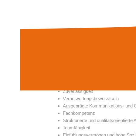
Beatmungspflege
Sekretmanagement
Wundversorgung
Teambesprechungen
Teilnahme am Fortbildungsprogram
Individuelle Tages- und Freizeitgesta
Qualifikationen / Anforderungen
Examen als Altenpflegehelfer (m/w/d
Qualifizierung durch einen Pflegebas
einschlägige Berufserfahrung in der v
Zuverlässigkeit
Verantwortungsbewusstsein
Ausgeprägte Kommunikations- und O
Fachkompetenz
Strukturierte und qualitätsorientierte
Teamfähigkeit
Einfühlungsvermögen und hohe Soz