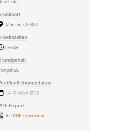
nbefristet
Arbeitsort
München, 80933
Arbeitszeiten
Flexibel
Grundgehalt
estgehalt.
Veröffentlichungsdatum
14. Oktober 2022
PDF-Export
Als PDF exportieren
en
Über Uns