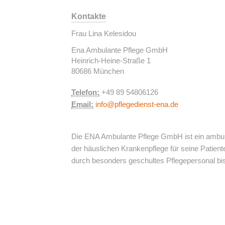
Kontakte
Frau Lina Kelesidou
Ena Ambulante Pflege GmbH
Heinrich-Heine-Straße 1
80686 München
Telefon:
+49 89 54806126
Email:
info@pflegedienst-ena.de
Die ENA Ambulante Pflege GmbH ist ein ambu
der häuslichen Krankenpflege für seine Patient
Leistungen
Jobs
Über Uns
Kontakt
durch besonders geschultes Pflegepersonal bis
ENA Pflegedienst
Leistung