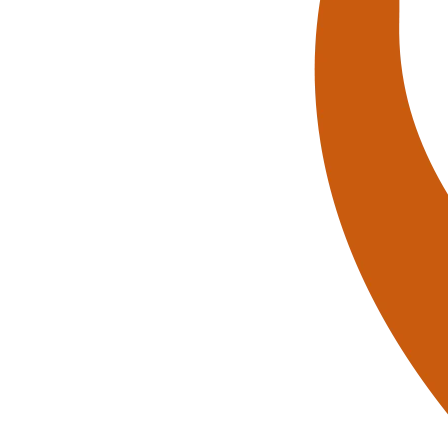
d jederzeit über Verstärkung in unserem Team!
außerklinischen Intensivpflege haben
nd
rungen!
t im Team können
Sie
jederzeit bei uns als Pflegekraft
nagement