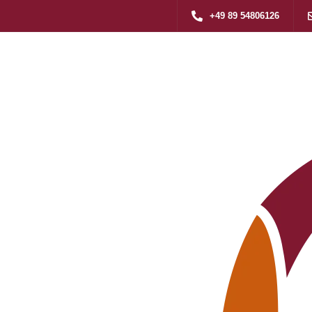
+49 89 54806126
geassistent (m/w/d)
>
Pflegeassistent (m/w/d) für Pflegedienst in 80933 Feldmoching-Hasenbergl
assistent (m/w/d)