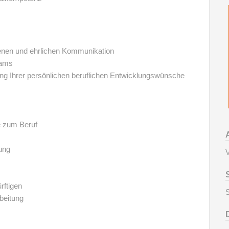
ffenen und ehrlichen Kommunikation
eams
ng Ihrer persönlichen beruflichen Entwicklungswünsche
e zum Beruf
ung
V
rftigen
S
beitung