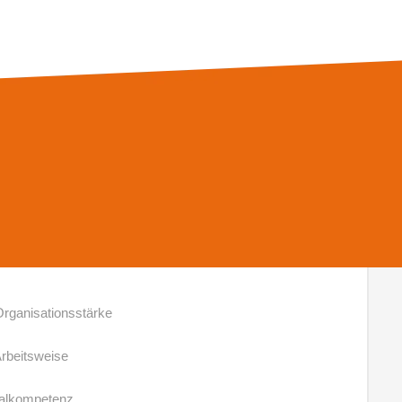
m
ltung mit dem Patienten
) oder Gesundheits- und Pflegeassistent (m/w/d)
iskurs
ollstationären Pflege
rganisationsstärke
 Arbeitsweise
ialkompetenz