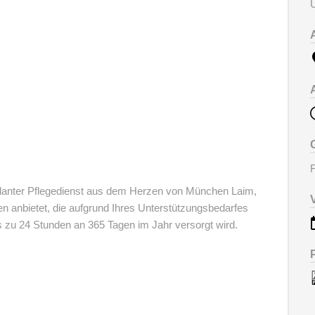
U
F
lanter Pflegedienst aus dem Herzen von München Laim,
en anbietet, die aufgrund Ihres Unterstützungsbedarfes
 zu 24 Stunden an 365 Tagen im Jahr versorgt wird.
en
Pflegeexperten aus Münch